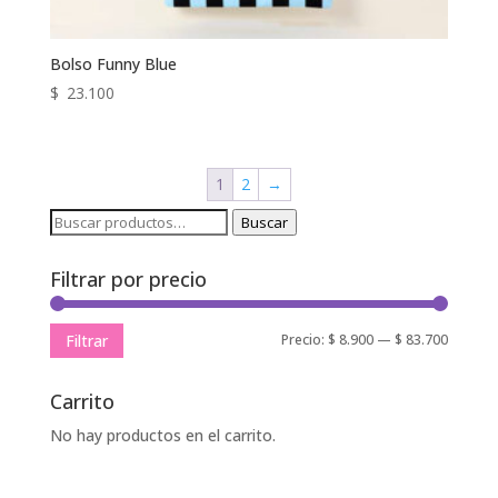
Bolso Funny Blue
$
23.100
1
2
→
Buscar
Buscar
por:
Filtrar por precio
Precio
Precio
Precio:
$ 8.900
—
$ 83.700
Filtrar
mínimo
máxim
Carrito
No hay productos en el carrito.