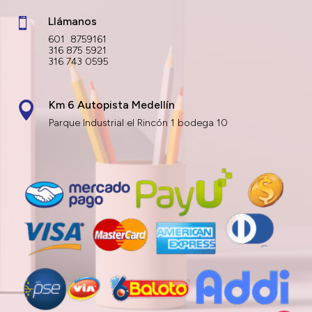
Llámanos

601 8759161
316 875 5921
316 743 0595
Km 6 Autopista Medellín

Parque Industrial el Rincón 1 bodega 10