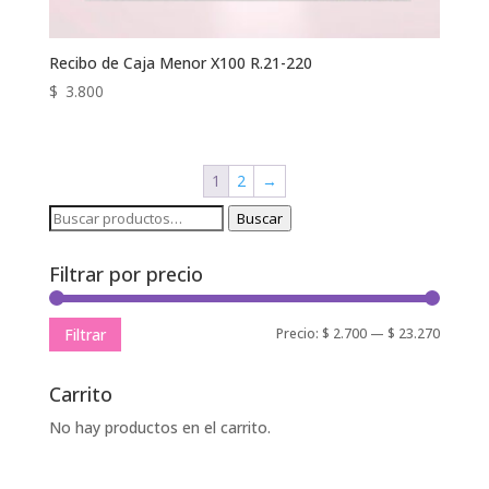
Recibo de Caja Menor X100 R.21-220
$
3.800
1
2
→
Buscar
Buscar
por:
Filtrar por precio
Precio
Precio
Precio:
$ 2.700
—
$ 23.270
Filtrar
mínimo
máxim
Carrito
No hay productos en el carrito.