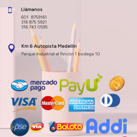
Llámanos

601 8759161
316 875 5921
316 743 0595
Km 6 Autopista Medellín

Parque Industrial el Rincón 1 bodega 10