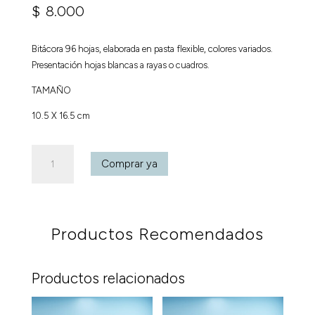
$
8.000
Bitácora 96 hojas, elaborada en pasta flexible, colores variados.
Presentación hojas blancas a rayas o cuadros.
TAMAÑO
10.5 X 16.5 cm
Bitácora
Comprar ya
96
hojas
cantidad
Productos Recomendados
Productos relacionados