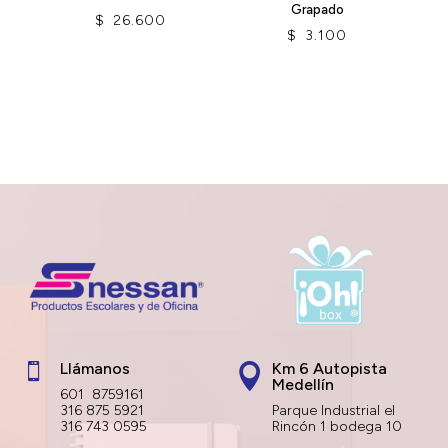
Grapado
$
26.600
$
3.100
Llámanos
Km 6 Autopista


Medellín
601 8759161
316 875 5921
Parque Industrial el
316 743 0595
Rincón 1 bodega 10