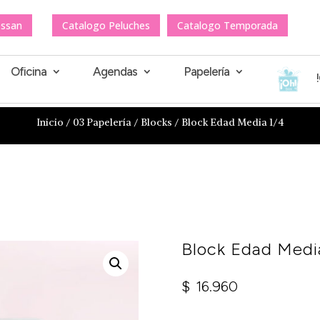
essan
Catalogo Peluches
Catalogo Temporada
Oficina
Agendas
Papelería
Inicio
/
03 Papelería
/
Blocks
/ Block Edad Media 1/4
Block Edad Medi
$
16.960