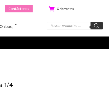
Contáctenos
.
0 elementos
Búsqueda
!Oh box¡
de
productos
a 1/4