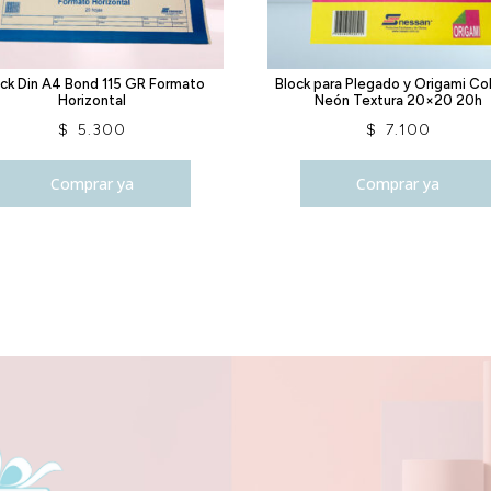
ock Din A4 Bond 115 GR Formato
Block para Plegado y Origami Co
Horizontal
Neón Textura 20×20 20h
$
5.300
$
7.100
Comprar ya
Comprar ya