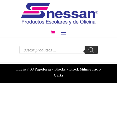
Búsqueda
de
productos
Inicio
/
03 Papelería
/
Blocks
/ Block Milimetrado
Carta