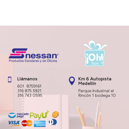
Llámanos
Km 6 Autopista


Medellín
601 8759161
316 875 5921
Parque Industrial el
316 743 0595
Rincón 1 bodega 10