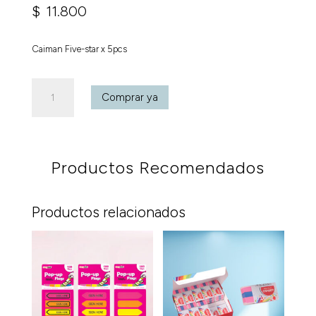
$
11.800
Caiman Five-star x 5pcs
Caiman
Comprar ya
Five-
star
x
5pcs
Productos Recomendados
cantidad
Productos relacionados