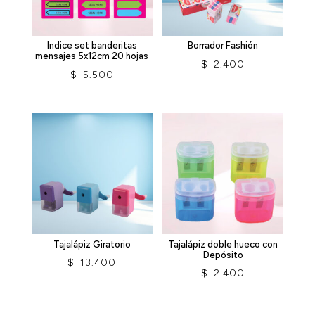
Indice set banderitas
Borrador Fashión
mensajes 5x12cm 20 hojas
$
2.400
$
5.500
Tajalápiz Giratorio
Tajalápiz doble hueco con
Depósito
$
13.400
$
2.400