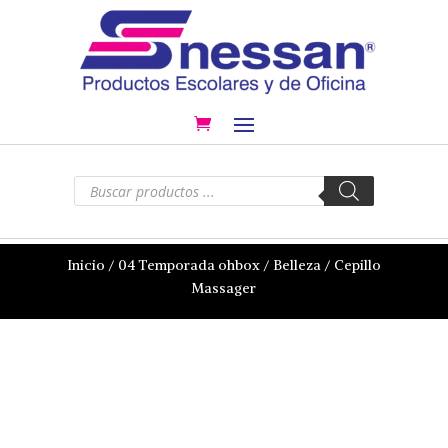
Búsqueda
de
productos
Inicio
/
04 Temporada ohbox
/
Belleza
/ Cepillo
Massager