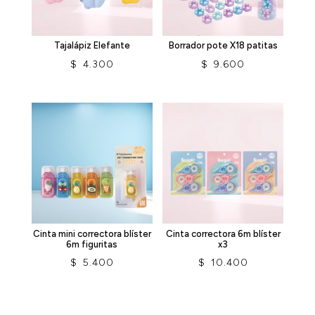
Tajalápiz Elefante
Borrador pote X18 patitas
$
4.300
$
9.600
Cinta mini correctora blíster
Cinta correctora 6m blíster
6m figuritas
x3
$
5.400
$
10.400