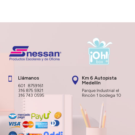
Llámanos
Km 6 Autopista


Medellín
601 8759161
316 875 5921
Parque Industrial el
316 743 0595
Rincón 1 bodega 10