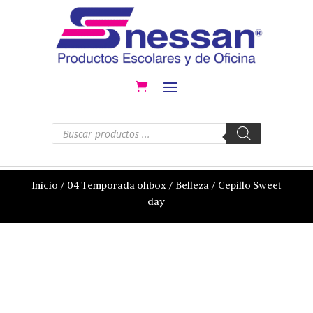
Búsqueda
de
productos
Inicio
/
04 Temporada ohbox
/
Belleza
/ Cepillo Sweet
day