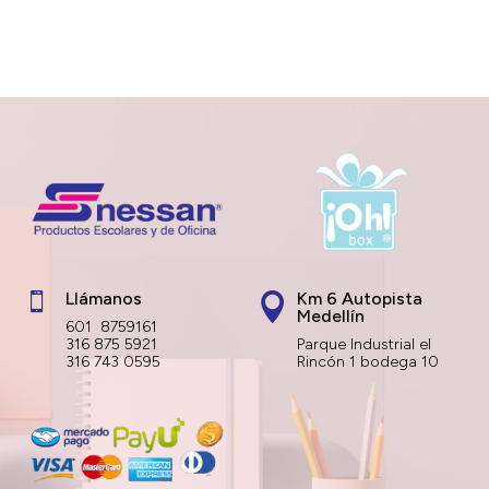
Llámanos
Km 6 Autopista


Medellín
601 8759161
316 875 5921
Parque Industrial el
316 743 0595
Rincón 1 bodega 10