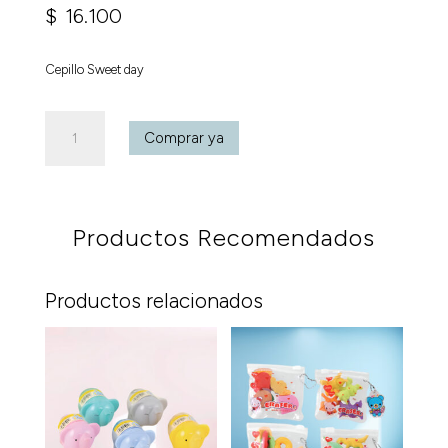
$
16.100
Cepillo Sweet day
Cepillo
Comprar ya
Sweet
day
cantidad
Productos Recomendados
Productos relacionados