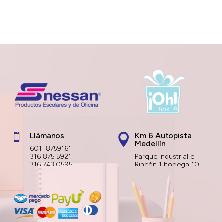
Llámanos
Km 6 Autopista


Medellín
601 8759161
316 875 5921
Parque Industrial el
316 743 0595
Rincón 1 bodega 10