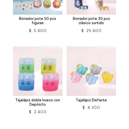
Borrador pote 50 pcs
Borrador pote 30 pcs
figuras
clásico surtido
$
5.600
$
25.600
Tajalápiz doble hueco con
Tajalápiz Elefante
Depósito
$
4.300
$
2.400