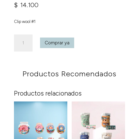
$
14.100
Clip wool #1
Clip
Comprar ya
wool
#1
cantidad
Productos Recomendados
Productos relacionados