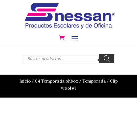
Búsqueda
de
productos
Inicio
/
04 Temporada ohbox
/
Temporada
/ Clip
wool #1