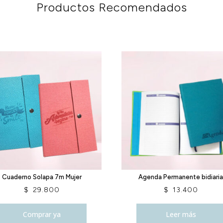
Productos Recomendados
Cuaderno Solapa 7m Mujer
Agenda Permanente bidiari
$
29.800
$
13.400
Comprar ya
Leer más