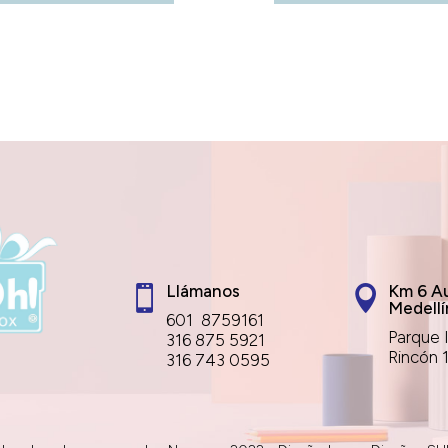
Llámanos
Km 6 Au


Medellí
601 8759161
Parque I
316 875 5921
Rincón 
316 743 0595