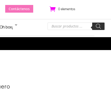
Contáctenos
.
0 elementos
Búsqueda
!Oh box¡
de
productos
ero