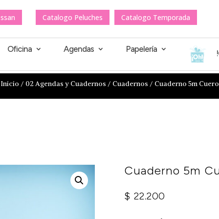
essan
Catalogo Peluches
Catalogo Temporada
Oficina
Agendas
Papelería
Inicio
/
02 Agendas y Cuadernos
/
Cuadernos
/ Cuaderno 5m Cuero
Cuaderno 5m Cu
$
22.200