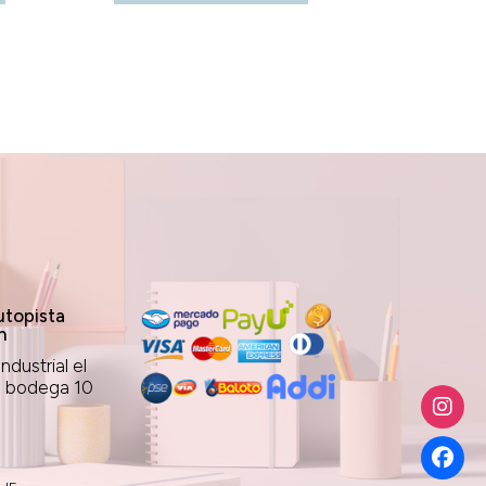
topista
n
ndustrial el
1 bodega 10