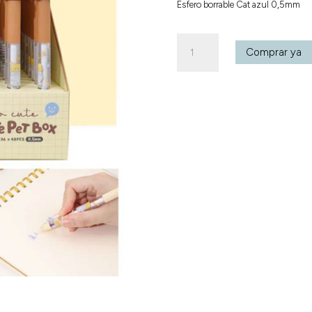
Esfero borrable Cat azul 0,5mm
Esfero
Comprar ya
borrable
Cat
azul
0,5mm
cantidad