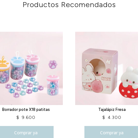
Productos Recomendados
Borrador pote X18 patitas
Tajalápiz Fresa
$
9.600
$
4.300
Comprar ya
Comprar ya