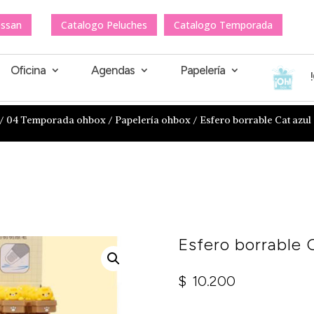
essan
Catalogo Peluches
Catalogo Temporada
Oficina
Agendas
Papelería
/
04 Temporada ohbox
/
Papelería ohbox
/ Esfero borrable Cat azu
Esfero borrable
$
10.200