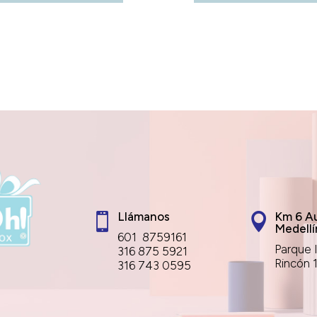
Llámanos
Km 6 Au


Medellí
601 8759161
Parque I
316 875 5921
Rincón 
316 743 0595