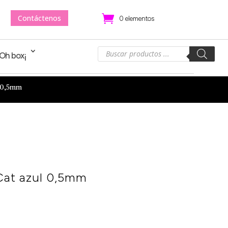
Contáctenos
.
0 elementos
Búsqueda
!Oh box¡
de
productos
l 0,5mm
 Cat azul 0,5mm