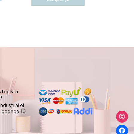
topista
n
ndustrial el
1 bodega 10