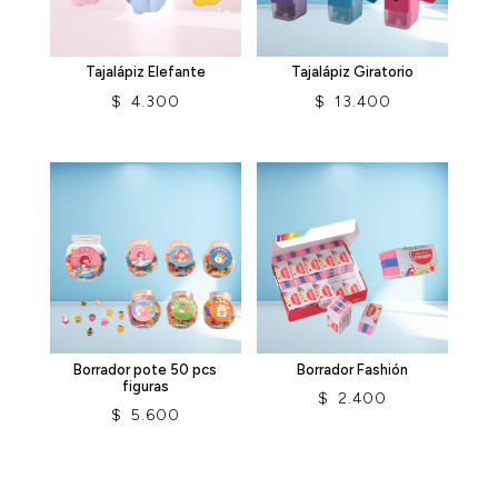
Tajalápiz Elefante
Tajalápiz Giratorio
$
4.300
$
13.400
Borrador pote 50 pcs
Borrador Fashión
figuras
$
2.400
$
5.600