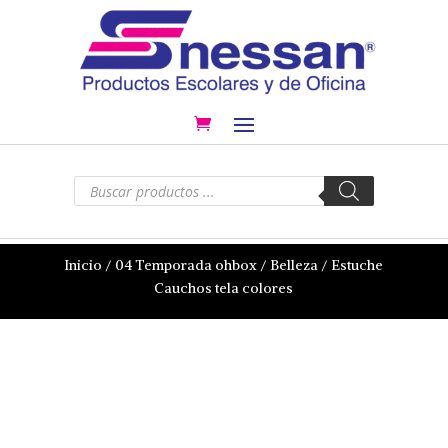
Búsqueda
de
productos
Inicio
/
04 Temporada ohbox
/
Belleza
/ Estuche
Cauchos tela colores