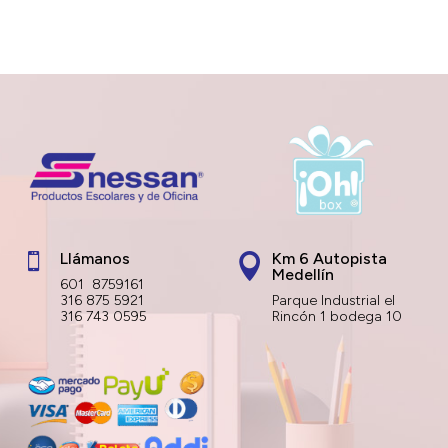
Llámanos
Km 6 Autopista


Medellín
601 8759161
316 875 5921
Parque Industrial el
316 743 0595
Rincón 1 bodega 10