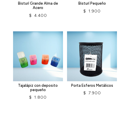
Bisturí Grande Alma de
Bisturí Pequeño
Acero
$
1.900
$
4.400
Tajalápiz con deposito
Porta Esferos Metálicos
pequeño
$
7.900
$
1.800