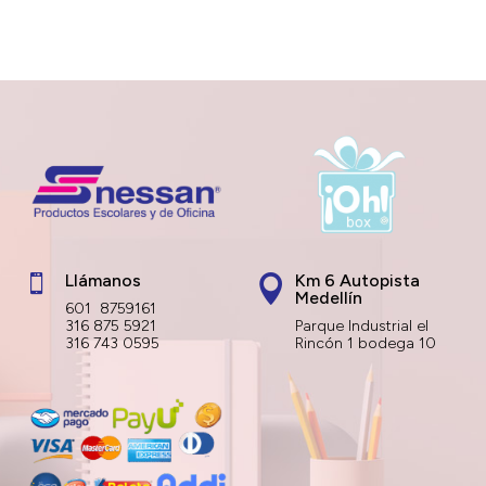
Llámanos
Km 6 Autopista


Medellín
601 8759161
316 875 5921
Parque Industrial el
316 743 0595
Rincón 1 bodega 10