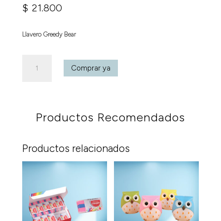
$
21.800
Llavero Greedy Bear
Llavero
Comprar ya
Greedy
Bear
cantidad
Productos Recomendados
Productos relacionados