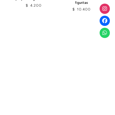
figuritas
$
4.200
$
10.400
Llámanos
Km 6 Autopista
Medellín
601 8759161
316 875 5921
Parque Industrial el
316 743 0595
Rincón 1 bodega 10