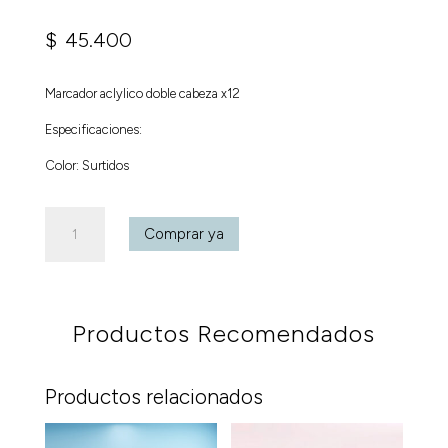
$
45.400
Marcador aclylico doble cabeza x12
Especificaciones:
Color: Surtidos
Marcador
Comprar ya
aclylico
doble
cabeza
x12
Productos Recomendados
cantidad
Productos relacionados