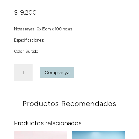
$
9.200
Notas rayas 10x15cm x 100 hojas
Especificaciones:
Color: Surtido
Notas
Comprar ya
rayas
10x15cm
x
100
Productos Recomendados
hojas
cantidad
Productos relacionados