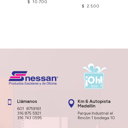
$
10.700
$
2.500
Llámanos
Km 6 Autopista


Medellín
601 8759161
316 875 5921
Parque Industrial el
316 743 0595
Rincón 1 bodega 10