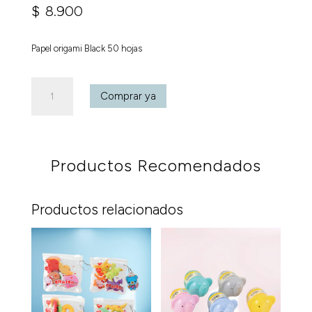
$
8.900
Papel origami Black 50 hojas
Papel
Comprar ya
origami
Black
50
hojas
Productos Recomendados
cantidad
Productos relacionados