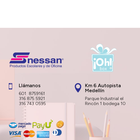
Llámanos
Km 6 Autopista


Medellín
601 8759161
316 875 5921
Parque Industrial el
316 743 0595
Rincón 1 bodega 10