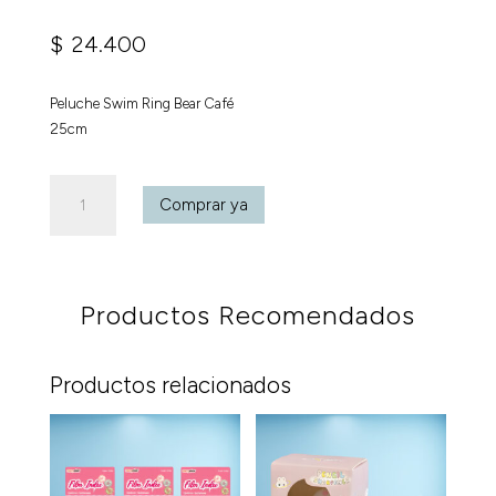
$
24.400
Peluche Swim Ring Bear Café
25cm
Peluche
Comprar ya
Swim
Ring
Bear
Café
Productos Recomendados
25cm
cantidad
Productos relacionados