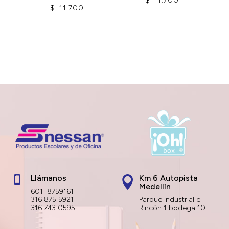
$
11.700
$
11.700
Llámanos
Km 6 Autopista


Medellín
601 8759161
316 875 5921
Parque Industrial el
316 743 0595
Rincón 1 bodega 10