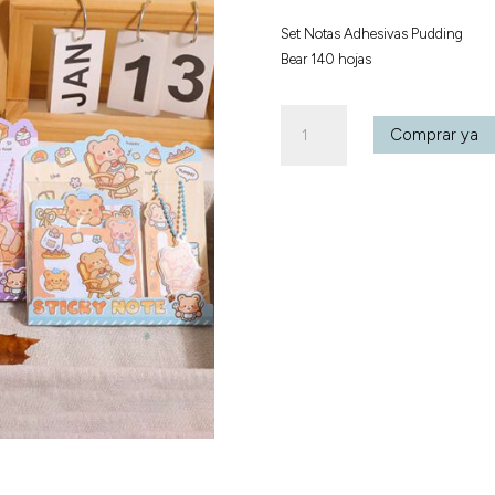
Set Notas Adhesivas Pudding
Bear 140 hojas
Set
Comprar ya
Notas
Adhesivas
Pudding
Bear
140
hojas
cantidad