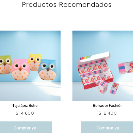
Productos Recomendados
Tajalápiz Buho
Borrador Fashión
$
4.600
$
2.400
Comprar ya
Comprar ya