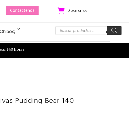
Contáctenos
.
0 elementos
Búsqueda
!Oh box¡
de
productos
ear 140 hojas
ivas Pudding Bear 140