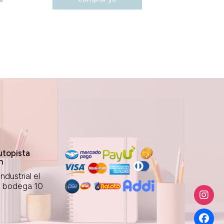
topista
n
ndustrial el
1 bodega 10