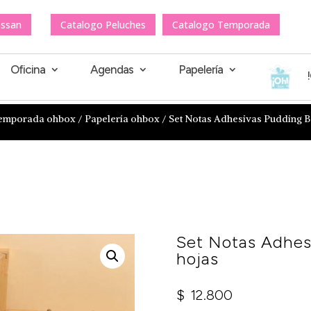
essan
Catalogo Peluches
Catalogo Temporada
Oficina
Agendas
Papelería
emporada ohbox
/
Papelería ohbox
/ Set Notas Adhesivas Pudding B
Set Notas Adhes
hojas
$
12.800