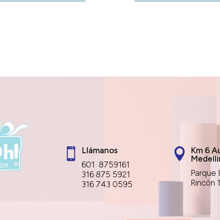
Llámanos
Km 6 Au


Medellí
601 8759161
Parque I
316 875 5921
Rincón 
316 743 0595