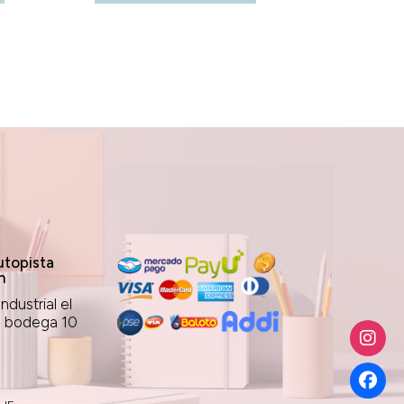
topista
n
ndustrial el
1 bodega 10