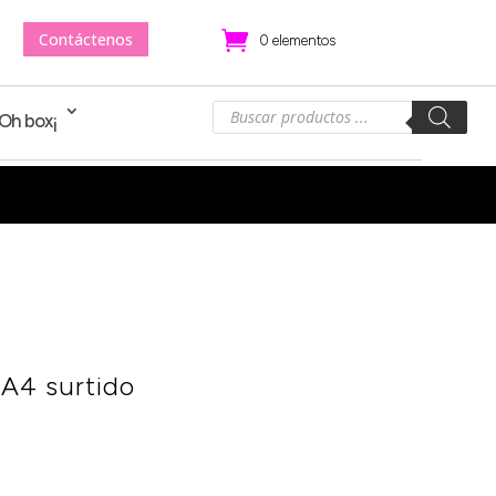
Contáctenos
.
0 elementos
Búsqueda
!Oh box¡
de
productos
 A4 surtido