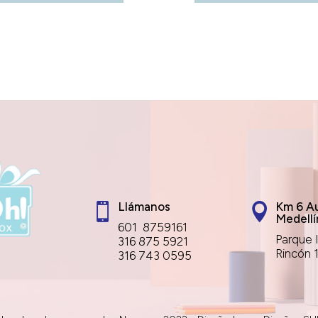
Llámanos
Km 6 Au


Medellí
601 8759161
Parque I
316 875 5921
Rincón 
316 743 0595