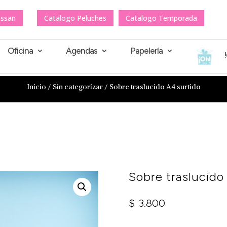
essan
Catalogo Peluches
Catalogo Temporada
Oficina
Agendas
Papelería
Inicio
/
Sin categorizar
/ Sobre traslucido A4 surtido
Sobre traslucido
$
3.800