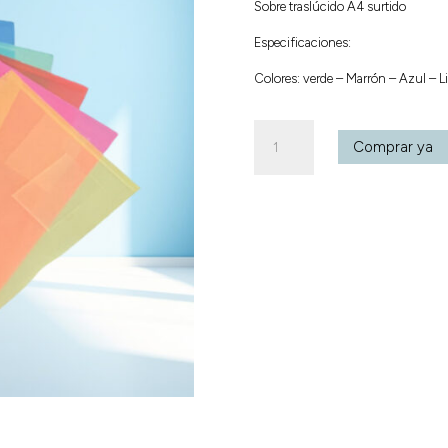
Sobre traslúcido A4 surtido
Especificaciones:
Colores: verde – Marrón – Azul – Li
Sobre
Comprar ya
traslucido
A4
surtido
cantidad