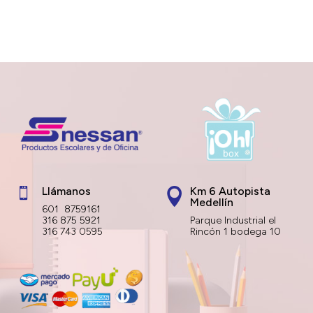
Llámanos
Km 6 Autopista


Medellín
601 8759161
316 875 5921
Parque Industrial el
316 743 0595
Rincón 1 bodega 10