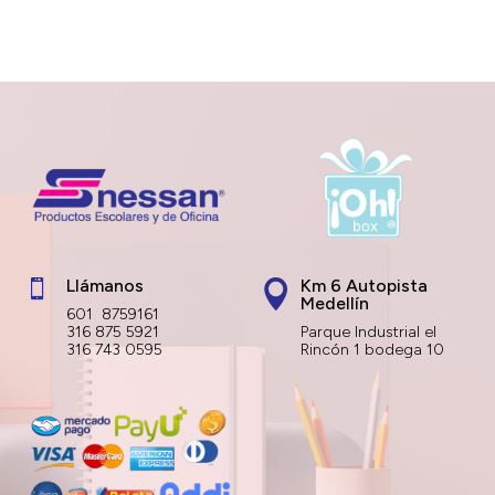
Llámanos
Km 6 Autopista


Medellín
601 8759161
316 875 5921
Parque Industrial el
316 743 0595
Rincón 1 bodega 10