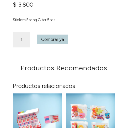
$
3.800
Stickers Spring Gliter 5pcs
Stickers
Comprar ya
Spring
Gliter
5pcs
cantidad
Productos Recomendados
Productos relacionados