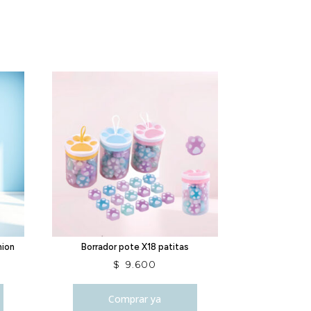
hion
Borrador pote X18 patitas
$
9.600
Comprar ya