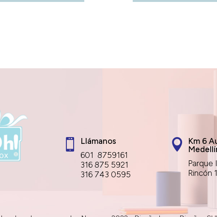
Llámanos
Km 6 Au


Medellí
601 8759161
Parque I
316 875 5921
Rincón 
316 743 0595