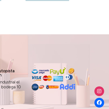
topista
n
ndustrial el
1 bodega 10