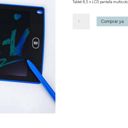
Tablet 8,5 » LCD pantalla multicolo
Tablet
Comprar ya
8,5
"
LCD
pantalla
multicolor
cantidad