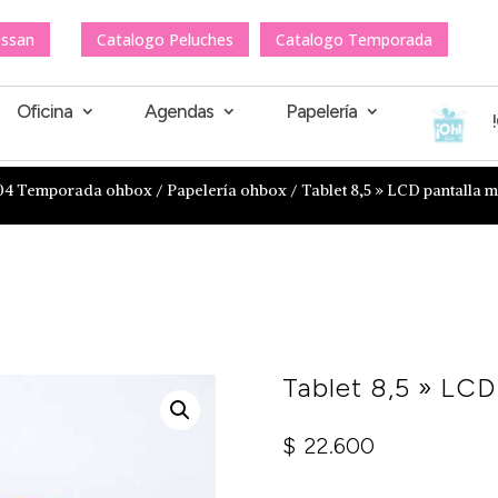
essan
Catalogo Peluches
Catalogo Temporada
Oficina
Agendas
Papelería
04 Temporada ohbox
/
Papelería ohbox
/ Tablet 8,5 » LCD pantalla m
Tablet 8,5 » LCD
$
22.600