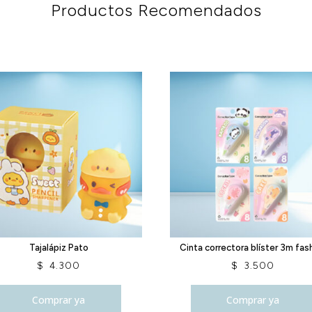
Productos Recomendados
Tajalápiz Pato
Cinta correctora blíster 3m fas
$
4.300
$
3.500
Comprar ya
Comprar ya