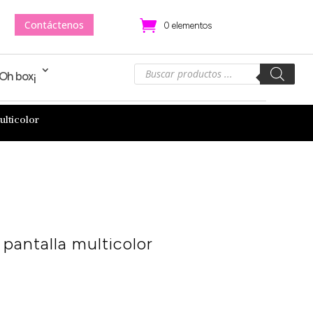
Contáctenos
.
0 elementos
Búsqueda
!Oh box¡
de
productos
ulticolor
 pantalla multicolor