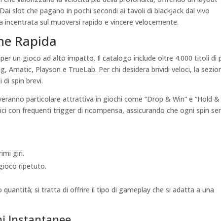
Dai slot che pagano in pochi secondi ai tavoli di blackjack dal vivo
tta incentrata sul muoversi rapido e vincere velocemente.
one Rapida
er un gioco ad alto impatto. Il catalogo include oltre 4.000 titoli di p
, Amatic, Playson e TrueLab. Per chi desidera brividi veloci, la sezio
i di spin brevi.
overanno particolare attrattiva in giochi come “Drop & Win” e “Hold &
ci con frequenti trigger di ricompensa, assicurando che ogni spin se
mi giri.
gioco ripetuto.
quantità; si tratta di offrire il tipo di gameplay che si adatta a una
ni Instantanee