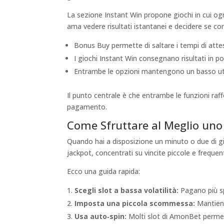
La sezione Instant Win propone giochi in cui og
ama vedere risultati istantanei e decidere se co
Bonus Buy permette di saltare i tempi di atte
I giochi Instant Win consegnano risultati in po
Entrambe le opzioni mantengono un basso util
Il punto centrale è che entrambe le funzioni raff
pagamento.
Come Sfruttare al Meglio uno 
Quando hai a disposizione un minuto o due di gi
jackpot, concentrati su vincite piccole e frequent
Ecco una guida rapida:
Scegli slot a bassa volatilità:
Pagano più s
Imposta una piccola scommessa:
Mantiene 
Usa auto‑spin:
Molti slot di AmonBet permet