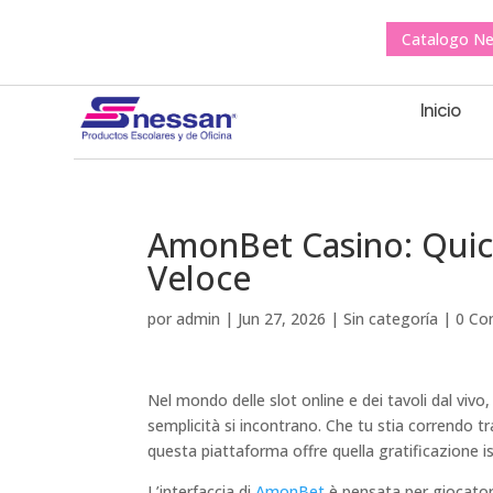
Catalogo N
Inicio
AmonBet Casino: Quick
Veloce
por
admin
|
Jun 27, 2026
|
Sin categoría
|
0 Co
Nel mondo delle slot online e dei tavoli dal vivo
semplicità si incontrano. Che tu stia correndo 
questa piattaforma offre quella gratificazione i
L’interfaccia di
AmonBet
è pensata per giocatori