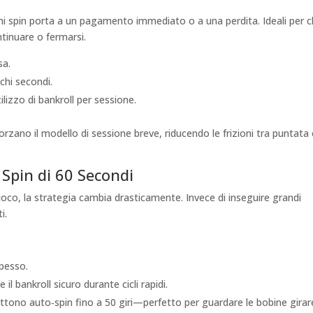
ni spin porta a un pagamento immediato o a una perdita. Ideali per c
ntinuare o fermarsi.
sa.
chi secondi.
izzo di bankroll per sessione.
orzano il modello di sessione breve, riducendo le frizioni tra puntata
Spin di 60 Secondi
oco, la strategia cambia drasticamente. Invece di inseguire grandi
i.
pesso.
il bankroll sicuro durante cicli rapidi.
tono auto‑spin fino a 50 giri—perfetto per guardare le bobine girar