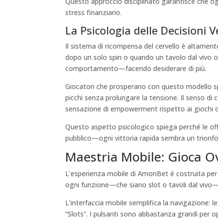
Questo approccio disciplinato garantisce che og
stress finanziario.
La Psicologia delle Decisioni V
Il sistema di ricompensa del cervello è altamen
dopo un solo spin o quando un tavolo dal vivo of
comportamento—facendo desiderare di più.
Giocatori che prosperano con questo modello s
picchi senza prolungare la tensione. Il senso di
sensazione di empowerment rispetto ai giochi di 
Questo aspetto psicologico spiega perché le of
pubblico—ogni vittoria rapida sembra un trionfo
Maestria Mobile: Gioca 
L’esperienza mobile di AmonBet è costruita per 
ogni funzione—che siano slot o tavoli dal vivo
L’interfaccia mobile semplifica la navigazione: l
“Slots”. I pulsanti sono abbastanza grandi per o