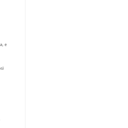
a, e
osì
n