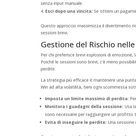
senza input manuale.
Esci dopo una vincita:
Se ottieni un pagamen
Questo approccio massimizza il divertimento rid
sessioni brevi.
Gestione del Rischio nelle
Per chi preferisce brevi esplosioni di emozione, l
Poiché le sessioni sono brevi, c’è meno possi
perdite.
La strategia più efficace è mantenere una puntat
Win ad alta volatilità, tieni ogni scommessa sott
Imposta un limite massimo di perdita:
Per
Monitora i guadagni della sessione:
Usa la
sono necessarie per raggiungere un profitto 
Evita di inseguire le perdite:
Una sessione r