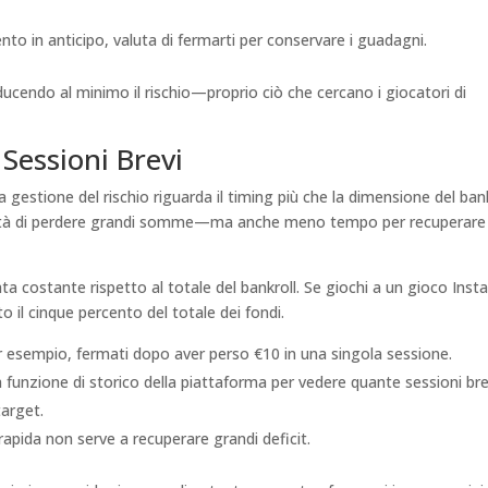
to in anticipo, valuta di fermarti per conservare i guadagni.
ucendo al minimo il rischio—proprio ciò che cercano i giocatori di
 Sessioni Brevi
a gestione del rischio riguarda il timing più che la dimensione del bank
bilità di perdere grandi somme—ma anche meno tempo per recuperare 
a costante rispetto al totale del bankroll. Se giochi a un gioco Inst
o il cinque percento del totale dei fondi.
 esempio, fermati dopo aver perso €10 in una singola sessione.
 funzione di storico della piattaforma per vedere quante sessioni bre
target.
apida non serve a recuperare grandi deficit.