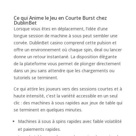
Ce qui Anime le Jeu en Courte Burst chez
DublinBet
Lorsque vous êtes en déplacement, l’idée d’une
longue session de machine à sous peut sembler une
corvée. DublinBet casino comprend cette pulsion et
offre un environnement où chaque spin, deal ou lancer
donne un retour instantané. La disposition élégante
de la plateforme vous permet de plonger directement
dans un jeu sans attendre que les chargements ou
tutoriels se terminent.
Ce qui attire les joueurs vers des sessions courtes et à
haute intensité, c’est la variété accessible en un seul
clic : des machines à sous rapides aux jeux de table qui
se terminent en quelques minutes.
Machines à sous à spins rapides avec faible volatilité
et paiements rapides.