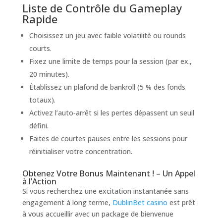
Liste de Contrôle du Gameplay
Rapide
Choisissez un jeu avec faible volatilité ou rounds
courts.
Fixez une limite de temps pour la session (par ex.,
20 minutes).
Établissez un plafond de bankroll (5 % des fonds
totaux).
Activez l’auto‑arrêt si les pertes dépassent un seuil
défini.
Faites de courtes pauses entre les sessions pour
réinitialiser votre concentration.
Obtenez Votre Bonus Maintenant ! – Un Appel
à l’Action
Si vous recherchez une excitation instantanée sans
engagement à long terme,
DublinBet casino
est prêt
à vous accueillir avec un package de bienvenue