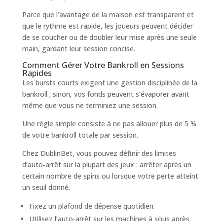
Parce que l’avantage de la maison est transparent et
que le rythme est rapide, les joueurs peuvent décider
de se coucher ou de doubler leur mise après une seule
main, gardant leur session concise.
Comment Gérer Votre Bankroll en Sessions
Rapides
Les bursts courts exigent une gestion disciplinée de la
bankroll ; sinon, vos fonds peuvent s’évaporer avant
même que vous ne terminiez une session.
Une règle simple consiste à ne pas allouer plus de 5 %
de votre bankroll totale par session.
Chez DublinBet, vous pouvez définir des limites
d’auto‑arrêt sur la plupart des jeux : arrêter après un
certain nombre de spins ou lorsque votre perte atteint
un seuil donné.
Fixez un plafond de dépense quotidien.
Utilisez l’auto‑arrêt sur les machines à sous après