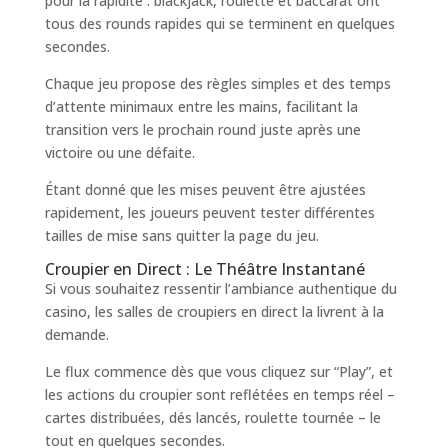
pour la rapidité : blackjack, roulette et baccarat ont
tous des rounds rapides qui se terminent en quelques
secondes.
Chaque jeu propose des règles simples et des temps
d’attente minimaux entre les mains, facilitant la
transition vers le prochain round juste après une
victoire ou une défaite.
Étant donné que les mises peuvent être ajustées
rapidement, les joueurs peuvent tester différentes
tailles de mise sans quitter la page du jeu.
Croupier en Direct : Le Théâtre Instantané
Si vous souhaitez ressentir l’ambiance authentique du
casino, les salles de croupiers en direct la livrent à la
demande.
Le flux commence dès que vous cliquez sur “Play”, et
les actions du croupier sont reflétées en temps réel –
cartes distribuées, dés lancés, roulette tournée – le
tout en quelques secondes.