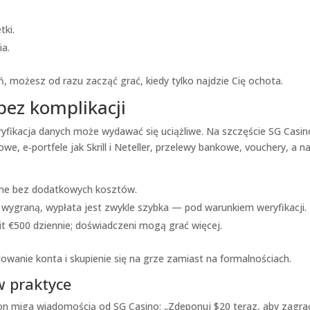
tki.
ia.
, możesz od razu zacząć grać, kiedy tylko najdzie Cię ochota.
 bez komplikacji
ryfikacja danych może wydawać się uciążliwe. Na szczęście SG Casin
e, e‑portfele jak Skrill i Neteller, przelewy bankowe, vouchery, a n
ane bez dodatkowych kosztów.
żą wygraną, wypłata jest zwykle szybka — pod warunkiem weryfikacji.
t €500 dziennie; doświadczeni mogą grać więcej.
anie konta i skupienie się na grze zamiast na formalnościach.
w praktyce
on miga wiadomością od SG Casino: „Zdeponuj $20 teraz, aby zagra