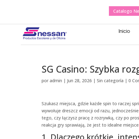
Catalogo N
Inicio
SG Casino: Szybka roz
por
admin
|
Jun 28, 2026
|
Sin categoría
|
0 Co
Szukasz miejsca, gdzie każde spin to raczej spr
wywołuje dreszcz emocji od razu, jednocześnie 
tego, czy łączysz pracę z rozrywką, czy po pro
reakcja gry sprawiają, że jest to idealne miejsc
1. Dlaczego krótkie, int