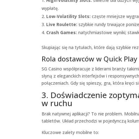
High‑Volatility Slots:
świetne dla dużych wyg
wypłatę.
Low‑Volatility Slots:
częste mniejsze wygran
Live Roulette:
szybkie rundy trwające poniż
Crash Games:
natychmiastowe wyniki; stawk
Skupiając się na tytułach, które dają szybkie
Rola dostawców w Quick Play
SG Casino współpracuje z liderami branży takimi
słyną z eleganckich interfejsów i responsywnych
połączeniach. Gdy się spieszy, gra, która kręci 
3. Doświadczenie zoptym
w ruchu
Brak natywnej aplikacji? To nie problem. Mobi
tabletów. Układ przechodzi w pojedynczą kolum
Kluczowe zalety mobilne to: