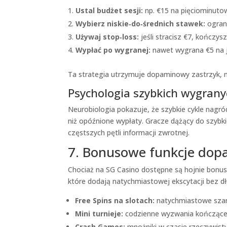
Ustal budżet sesji:
np. €15 na pięciominutow
Wybierz niskie‑do‑średnich stawek:
ograni
Używaj stop‑loss:
jeśli stracisz €7, kończys
Wypłać po wygranej:
nawet wygrana €5 na j
Ta strategia utrzymuje dopaminowy zastrzyk, n
Psychologia szybkich wygran
Neurobiologia pokazuje, że szybkie cykle nagr
niż opóźnione wypłaty. Gracze dążący do szybk
częstszych pętli informacji zwrotnej.
7. Bonusowe funkcje dopa
Chociaż na SG Casino dostępne są hojnie bonusy
które dodają natychmiastowej ekscytacji bez d
Free Spins na slotach:
natychmiastowe szan
Mini turnieje:
codzienne wyzwania kończące s
Crash Games:
mnożniki w czasie rzeczywisty