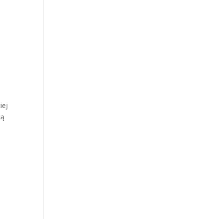
iej
ją