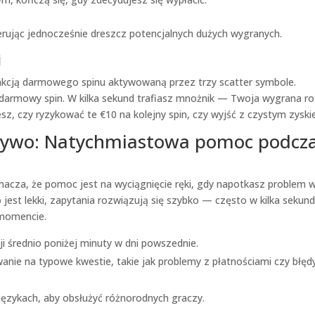
oferując jednocześnie dreszcz potencjalnych dużych wygranych.
i
i funkcją darmowego spinu aktywowaną przez trzy scatter symbole.
ę darmowy spin. W kilka sekund trafiasz mnożnik — Twoja wygrana ro
z, czy ryzykować te €10 na kolejny spin, czy wyjść z czystym zyski
a żywo: Natychmiastowa pomoc podcz
acza, że pomoc jest na wyciągnięcie ręki, gdy napotkasz problem 
no jest lekki, zapytania rozwiązują się szybko — często w kilka sekun
 momencie.
ji średnio poniżej minuty w dni powszednie.
anie na typowe kwestie, takie jak problemy z płatnościami czy błęd
językach, aby obsłużyć różnorodnych graczy.