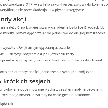
rty, potwierdzasz OTP — i w kilka sekund jesteś gotowy do kolejnego
eryfikacje nie przeszkadzają Ci w płynnej rozgrywce.
undy akcji
 ale zależy Ci na krótkiej rozgrywce, idealne będą live Blackjack lub
e minuty, pozwalając przejść od jednej ręki do drugiej bez tracenia
z i wyraźny dźwięk utrzymują zaangażowanie.
wn” — decyzje natychmiast po ujawnieniu karty.
w przed rozpoczęciem; zachowaj kontrolę podczas szybkich rund.
trzebę autentyczności, jednocześnie szanując Twój czas.
 krótkich sesjach
 kontrolowane podejmowanie ryzyka z częstymi małymi decyzjami.
ozkładają niewielkie zakłady na wiele gier lub zakładów.
ląda tak: